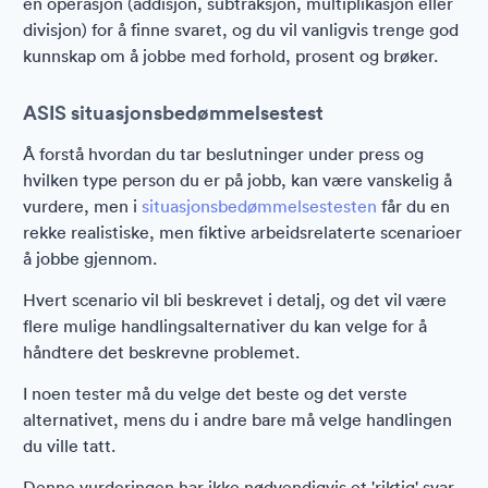
en operasjon (addisjon, subtraksjon, multiplikasjon eller
divisjon) for å finne svaret, og du vil vanligvis trenge god
kunnskap om å jobbe med forhold, prosent og brøker.
ASIS situasjonsbedømmelsestest
Å forstå hvordan du tar beslutninger under press og
hvilken type person du er på jobb, kan være vanskelig å
vurdere, men i
situasjonsbedømmelsestesten
får du en
rekke realistiske, men fiktive arbeidsrelaterte scenarioer
å jobbe gjennom.
Hvert scenario vil bli beskrevet i detalj, og det vil være
flere mulige handlingsalternativer du kan velge for å
håndtere det beskrevne problemet.
I noen tester må du velge det beste og det verste
alternativet, mens du i andre bare må velge handlingen
du ville tatt.
Denne vurderingen har ikke nødvendigvis et 'riktig' svar,