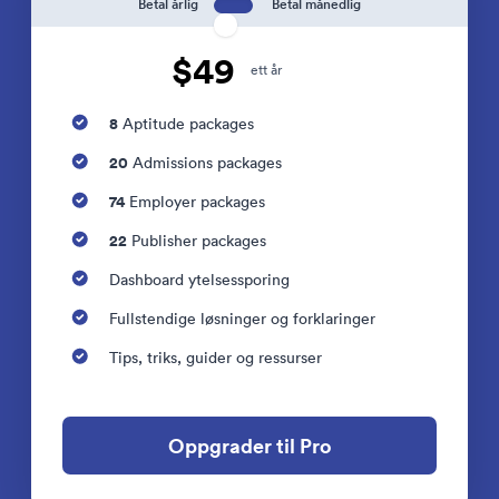
Betal årlig
Betal månedlig
$49
ett år
8
Aptitude packages
20
Admissions packages
74
Employer packages
22
Publisher packages
Dashboard ytelsessporing
Fullstendige løsninger og forklaringer
Tips, triks, guider og ressurser
Oppgrader til Pro