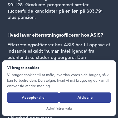
$91.128. Graduate-programmet sætter
succesfulde kandidater på en løn på $83.791
plus pension.
Hvad laver efterretningsofficerer hos ASIS?
Efterretningsofficerer hos ASIS har til opgave at
indsamle såkaldt 'human intelligence' fra
udenlandske steder og borgere. Den
udadvendte efterretningstjeneste beskæftiger
Vi bruger cookies
sig med trusler og information fra uden for
Vi bruger cookies til at måle, hvordan vores side bruges, så vi
Australien, i modsætning til ASIO, der
kan forbedre den. Du vælger, hvad vi må bruge, og du kan til
beskæftiger sig med australsk-baseret
enhver tid ændre mening.
efterretning.
Accepter alle
Afvis alle
ASIS-efterretningsofficerer arbejder uden for
Australiens grænser for at indsamle og formidle
Administrer valg
vigtig information, der kan påvirke Australiens
sikkerhed og tryghed.