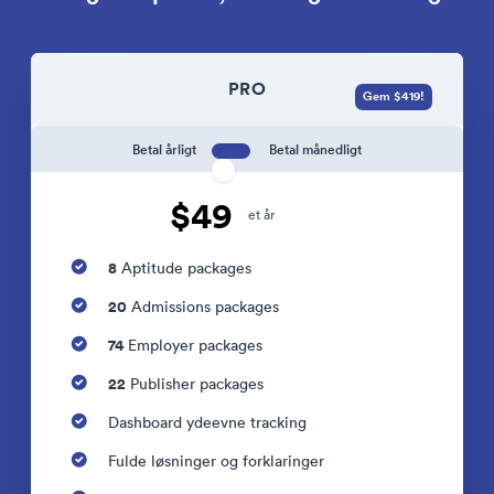
PRO
Gem $419!
Betal årligt
Betal månedligt
$49
et år
8
Aptitude packages
20
Admissions packages
74
Employer packages
22
Publisher packages
Dashboard ydeevne tracking
Fulde løsninger og forklaringer