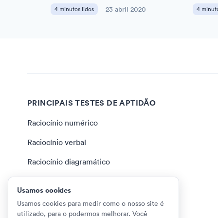
4 minutos lidos
23 abril 2020
4 minuto
PRINCIPAIS TESTES DE APTIDÃO
Raciocínio numérico
Raciocínio verbal
Raciocínio diagramático
Raciocínio lógico
Usamos cookies
Julgamento situacional
Usamos cookies para medir como o nosso site é
utilizado, para o podermos melhorar. Você