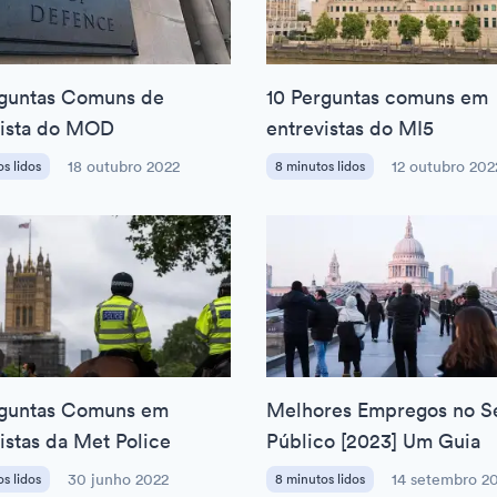
rguntas Comuns de
10 Perguntas comuns em
vista do MOD
entrevistas do MI5
s lidos
18 outubro 2022
8 minutos lidos
12 outubro 202
rguntas Comuns em
Melhores Empregos no S
istas da Met Police
Público [2023] Um Guia
s lidos
30 junho 2022
8 minutos lidos
14 setembro 2