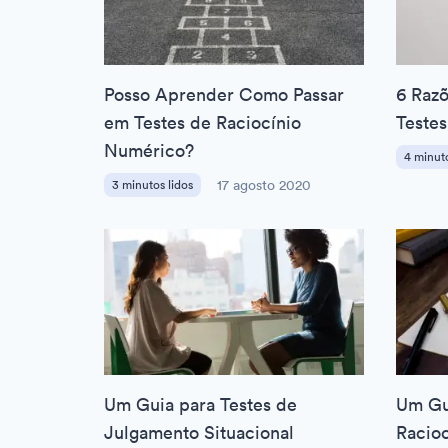
Posso Aprender Como Passar
6 Razõ
em Testes de Raciocínio
Testes
Numérico?
4 minuto
3 minutos lidos
17 agosto 2020
Um Guia para Testes de
Um Gu
Julgamento Situacional
Racio