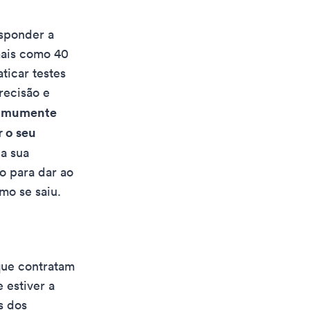
esponder a
mais como 40
ticar testes
recisão e
 comumente
 o seu
 a sua
 para dar ao
mo se saiu.
que contratam
 estiver a
s dos