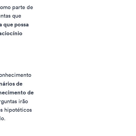
como parte de
ntas que
ra que possa
aciocínio
 conhecimento
nários de
nhecimento de
guntas irão
s hipotéticos
do.