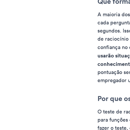
Que form
A maioria dos
cada pergunta
segundos. Iss
de raciocínio
confiança no 
usarão situa
conhecimento
pontuação se
empregador um
Por que o
O teste de ra
para funções 
fazer o teste