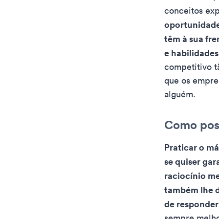
conceitos exp
oportunidade
têm à sua fr
e habilidades
competitivo t
que os empre
alguém.
Como poss
Praticar o má
se quiser gar
raciocínio m
também lhe da
de responder
sempre melhor