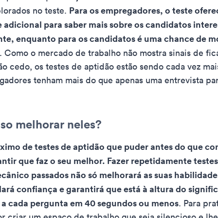
Para os empregadores, o teste ofer
lorados no teste.
 adicional para saber mais sobre os candidatos inter
ente, enquanto para os candidatos é uma chance de mo
. Como o mercado de trabalho não mostra sinais de fi
ão cedo, os testes de aptidão estão sendo cada vez mai
gadores tenham mais do que apenas uma entrevista par
o melhorar neles?
ximo de testes de aptidão que puder antes do que con
antir que faz o seu melhor. Fazer repetidamente testes
ecânico passados não só melhorará as suas habilidad
rá confiança e garantirá que está à altura do signific
 a cada pergunta em 40 segundos ou menos
. Para prat
 criar um espaço de trabalho que seja silencioso e lh