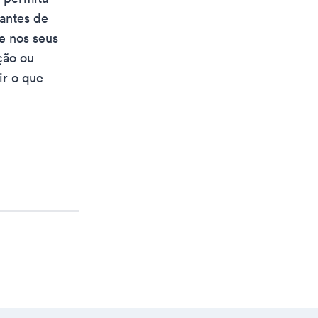
 antes de
he nos seus
ção ou
ir o que