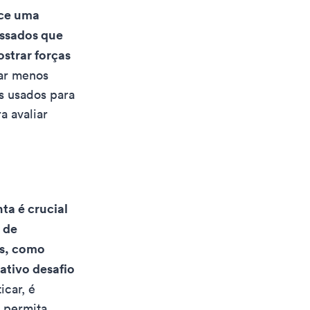
ece uma
essados que
strar forças
car menos
s usados para
a avaliar
ta é crucial
 de
es, como
ativo desafio
icar, é
e permita