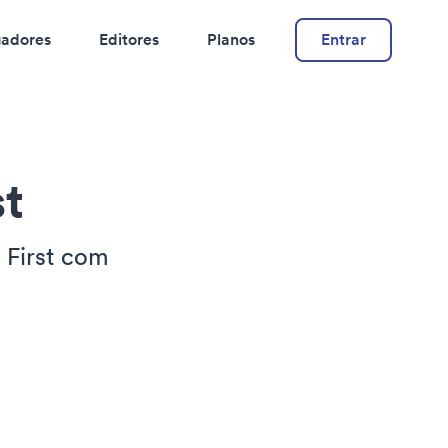
adores
Editores
Planos
Entrar
st
 First com