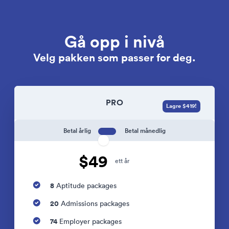
Gå opp i nivå
Velg pakken som passer for deg.
PRO
Lagre $419!
Betal årlig
Betal månedlig
$49
ett år
8
Aptitude packages
20
Admissions packages
74
Employer packages