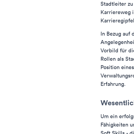
Stadtleiter zu
Karriereweg i
Karrieregipfe
In Bezug auf 
Angelegenheit
Vorbild für d
Rollen als St
Position eine
Verwaltungsro
Erfahrung.
Wesentlich
Um ein erfolg
Fähigkeiten u
Soft Skills -