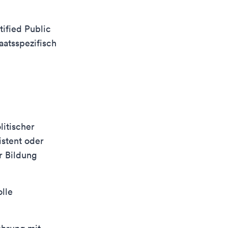
tified Public
aatsspezifisch
litischer
istent oder
r Bildung
lle