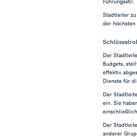
Führungsstil.
Stadtleiter zu
der höchsten 
Schlüsselro
Der Stadtleit
Budgets, stell
effektiv abge
Dienste für 
Der Stadtleit
ein. Sie habe
einschließlic
Der Stadtleit
anderer Grupp