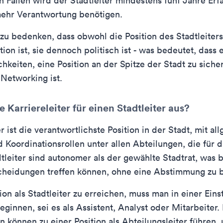
n Fällen wird der Stadtleiter mindestens fünf Jahre Erf
hr Verantwortung benötigen.
g zu bedenken, dass obwohl die Position des Stadtleiter
ion ist, sie dennoch politisch ist - was bedeutet, dass 
hkeiten, eine Position an der Spitze der Stadt zu siche
 Networking ist.
e Karriereleiter für einen Stadtleiter aus?
r ist die verantwortlichste Position in der Stadt, mit a
d Koordinationsrollen unter allen Abteilungen, die für d
dtleiter sind autonomer als der gewählte Stadtrat, was 
scheidungen treffen können, ohne eine Abstimmung zu 
ion als Stadtleiter zu erreichen, muss man in einer Eins
eginnen, sei es als Assistent, Analyst oder Mitarbeiter.
 können zu einer Position als Abteilungsleiter führen,