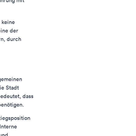
ahrung mit
s keine
eine der
rn, durch
llgemeinen
ie Stadt
bedeutet, dass
benötigen.
tiegsposition
 Interne
 und