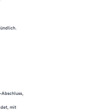
mündlich.
r-Abschluss,
ldet, mit