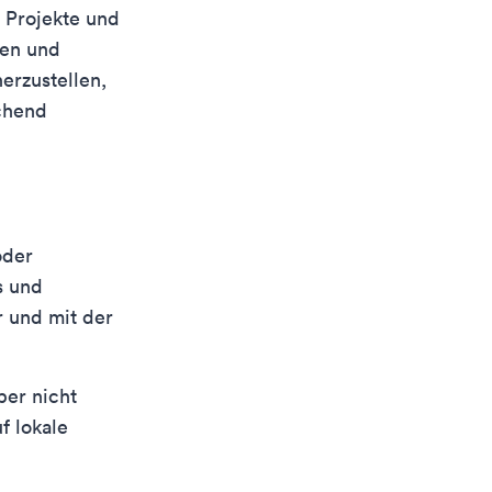
 Projekte und
een und
erzustellen,
chend
oder
s und
 und mit der
ber nicht
f lokale