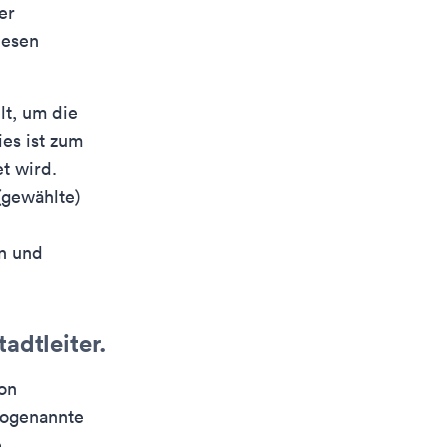
er
iesen
lt, um die
es ist zum
t wird.
(gewählte)
en und
adtleiter.
von
sogenannte
e