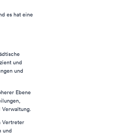
und es hat eine
tädtische
izient und
tungen und
höherer Ebene
eilungen,
d Verwaltung.
 Vertreter
n und