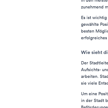
In den meiste
zunehmend me
Es ist wichti
gewählte Posit
besten Möglic
erfolgreiches
Wie sieht di
Der Stadtleite
Aufsichts- un
arbeiten. Sta
sie viele Ent
Um eine Posit
in der Stadt b
Beförderungen