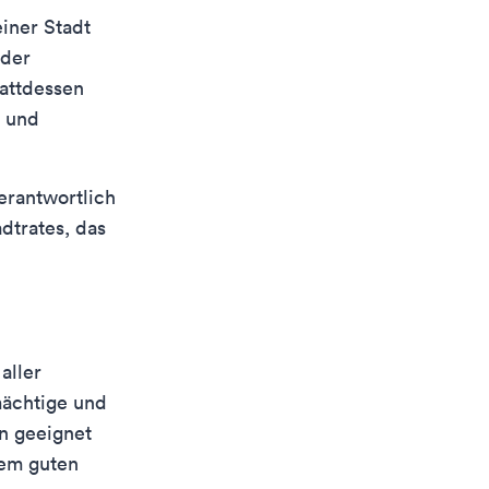
einer Stadt
 der
tattdessen
g und
verantwortlich
adtrates, das
aller
mächtige und
en geeignet
nem guten