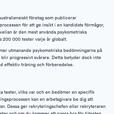
australiensiskt företag som publicerar
rocessen för att ge insikt i en kandidats förmågor,
evelian är den mest använda psykometriska
a 200 000 tester varje år globalt.
e mer utmanande psykometriska bedömningarna på
blir progressivt svårare. Detta betyder dock inte
 effektiv träning och förberedelse.
ka tester, vilka var och en bedömer en specifik
ringsprocessen kan en arbetsgivare be dig att
er. Dessa ger rekryteringschefen eller rekryteraren
eter och om du kommer att passa bra för tjänsten.