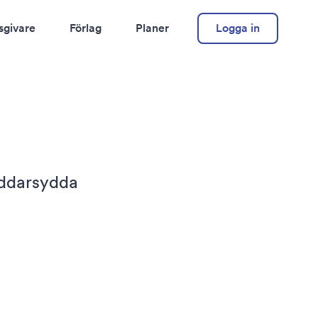
sgivare
Förlag
Planer
Logga in
äddarsydda