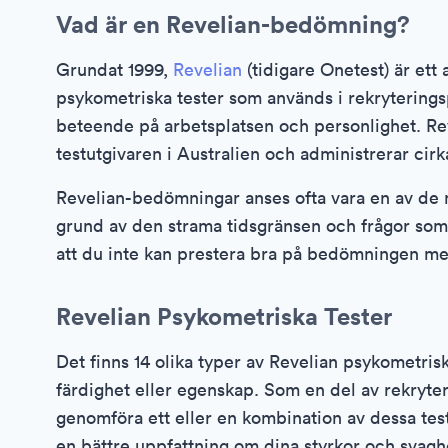
Vad är en Revelian-bedömning?
Grundat 1999,
Revelian
(tidigare Onetest) är ett 
psykometriska tester som används i rekryteringsp
beteende på arbetsplatsen och personlighet. R
testutgivaren i Australien och administrerar cirk
Revelian-bedömningar anses ofta vara en av d
grund av den strama tidsgränsen och frågor som 
att du inte kan prestera bra på bedömningen med
Revelian Psykometriska Tester
Det finns 14 olika typer av Revelian psykometris
färdighet eller egenskap. Som en del av rekryte
genomföra ett eller en kombination av dessa test
en bättre uppfattning om dina styrkor och svagh