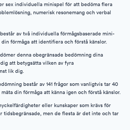
er sex individuella minispel för att bedöma flera
roblemlösning, numerisk resonemang och verbal
består av två individuella förmågsbaserade mini-
in förmåga att identifiera och förstå känslor.
bedömer denna obegränsade bedömning dina
ig att betygsätta vilken av fyra
t lik dig.
ömning består av 141 frågor som vanligtvis tar 40
t mäta din förmåga att känna igen och förstå känslor.
yckelfärdigheter eller kunskaper som krävs för
är tidsbegränsade, men de flesta är det inte och tar