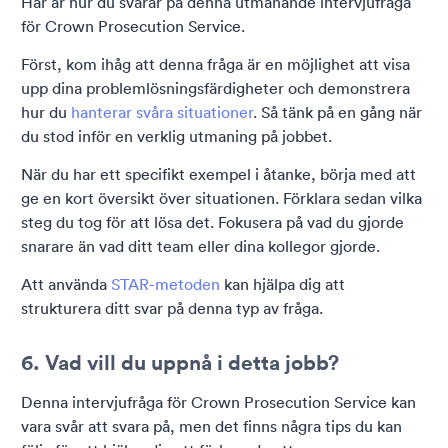
Här är hur du svarar på denna utmanande intervjufråga
för Crown Prosecution Service.
Först, kom ihåg att denna fråga är en möjlighet att visa
upp dina problemlösningsfärdigheter och demonstrera
hur du
hanterar svåra situationer
. Så tänk på en gång när
du stod inför en verklig utmaning på jobbet.
När du har ett specifikt exempel i åtanke, börja med att
ge en kort översikt över situationen. Förklara sedan vilka
steg du tog för att lösa det. Fokusera på vad du gjorde
snarare än vad ditt team eller dina kollegor gjorde.
Att använda
STAR-metoden
kan hjälpa dig att
strukturera ditt svar på denna typ av fråga.
6. Vad vill du uppnå i detta jobb?
Denna intervjufråga för Crown Prosecution Service kan
vara svår att svara på, men det finns några tips du kan