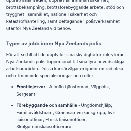
upprätthålla freden, upprätthålla allmän säkerhet,
brottsbekämpning, brottsförebyggande arbete, stöd och
trygghet i samhället, nationell säkerhet och
katastrofhantering, samt deltagande i polisverksamhet
utanför Nya Zeeland vid behov.
Typer av jobb inom Nya Zeelands polis
För att se till att de uppfyller sina skyldigheter rekryterar
Nya Zeelands polis toppersonal till sina fyra huvudsakliga
arbetsområden. Dessa karriärvägar erbjuder en rad olika
och utmanande specialiseringar och roller.
Frontlinjesvar
- Allmän tjänsteman, Vägpolis,
Sergeant
Förebyggande och samhälle
- Ungdomshjälp,
Familjevåldsteam, Grannsamverkansgrupp, Iwi-
liaisonofficer, Etnisk liaisonofficer,
Skolgemenskapsofficerare