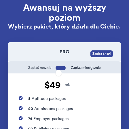
Awansuj na wyższy
poziom
Wybierz pakiet, który działa dla Ciebie.
PRO
Zapisz $419!
Zapłać rocznie
Zapłać miesięcznie
$49
rok
8
Aptitude packages
20
Admissions packages
74
Employer packages
22
Publisher packages