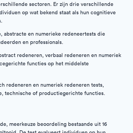
schillende sectoren. Er zijn drie verschillende
ndividuen op wat bekend staat als hun cognitieve
.
e, abstracte en numerieke redeneertests die
udeerden en professionals.
abstract redeneren, verbaal redeneren en numeriek
icegerichte functies op het middelste
h redeneren en numeriek redeneren tests,
e, technische of productiegerichte functies.
de, meerkeuze beoordeling bestaande uit 16
tooid. De test evalueert individuen op hun