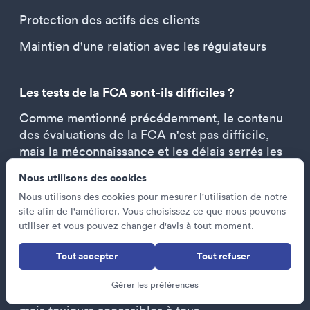
Protection des actifs des clients
Maintien d'une relation avec les régulateurs
Les tests de la FCA sont-ils difficiles ?
Comme mentionné précédemment, le contenu
des évaluations de la FCA n'est pas difficile,
mais la méconnaissance et les délais serrés les
rendent plus difficiles.
Nous utilisons des cookies
Les évaluations sont utilisées dans le cadre du
Nous utilisons des cookies pour mesurer l'utilisation de notre
processus de présélection lors du recrutement,
site afin de l'améliorer. Vous choisissez ce que nous pouvons
utiliser et vous pouvez changer d'avis à tout moment.
pour trier les candidats potentiels en fonction
de leurs aptitudes naturelles et s'assurer que les
Tout accepter
Tout refuser
meilleurs candidats sont retenus pour les
étapes suivantes. Cela signifie qu'elles doivent
Gérer les préférences
être suffisamment difficiles pour être utiles,