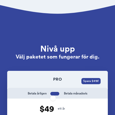
Nivå upp
Välj paketet som fungerar för dig.
PRO
Spara $419!
Betala årligen
Betala månadsvis
$49
ett år