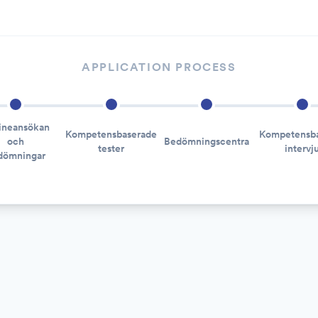
APPLICATION PROCESS
ineansökan
Kompetensbaserade
Kompetensb
och
Bedömningscentra
tester
intervj
dömningar