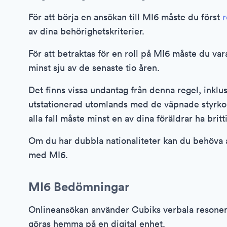
För att börja en ansökan till MI6 måste du först
r
av dina behörighetskriterier.
För att betraktas för en roll på MI6 måste du var
minst sju av de senaste tio åren.
Det finns vissa undantag från denna regel, inklu
utstationerad utomlands med de väpnade styrkor
alla fall måste minst en av dina föräldrar ha bri
Om du har dubbla nationaliteter kan du behöva a
med MI6.
MI6 Bedömningar
Onlineansökan använder Cubiks verbala resonem
göras hemma på en digital enhet.