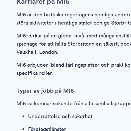
Karriärer på MI6
MI6 är den brittiska regeringens hemliga underrät
störa aktiviteter i fientliga stater och ge Storb
MI6 verkar på en global nivå, med många anstäl
spionage för att hålla Storbritannien säkert, doc
Vauxhall, London.
MI6 erbjuder ibland lärlingsplatser och praktikp
specifika roller.
Typer av jobb på MI6
MI6 välkomnar sökande från alla samhällsgrupp
Underrättelse och säkerhet
Företagstjänster