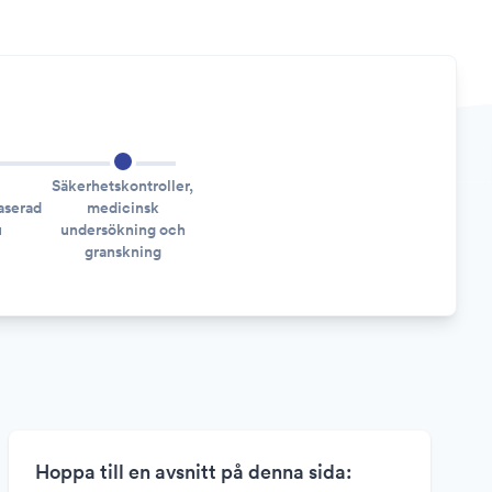
Säkerhetskontroller,
aserad
medicinsk
u
undersökning och
granskning
Hoppa till en avsnitt på denna sida: