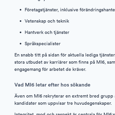
Företagstjänster, inklusive förändringshante
Vetenskap och teknik
Hantverk och tjänster
Språkspecialister
En snabb titt på sidan för aktuella lediga tjänste
stora utbudet av karriärer som finns på MI6, s
engagemang för arbetet de kräver.
Vad MI6 letar efter hos sökande
Även om MI6 rekryterar en extremt bred grupp 
kandidater som uppvisar tre huvudegenskaper.
Integritet, mod och respekt är centrala för MI6:s