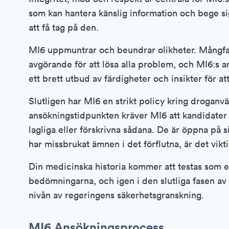
som kan hantera känslig information och bege sig
att få tag på den.
MI6 uppmuntrar och beundrar olikheter. Mångfal
avgörande för att lösa alla problem, och MI6:s
ett brett utbud av färdigheter och insikter för at
Slutligen har MI6 en strikt policy kring drogan
ansökningstidpunkten kräver MI6 att kandidater 
lagliga eller förskrivna sådana. De är öppna på
har missbrukat ämnen i det förflutna, är det vikt
Din medicinska historia kommer att testas som e
bedömningarna, och igen i den slutliga fasen a
nivån av regeringens säkerhetsgranskning.
MI6 Ansökningsprocess