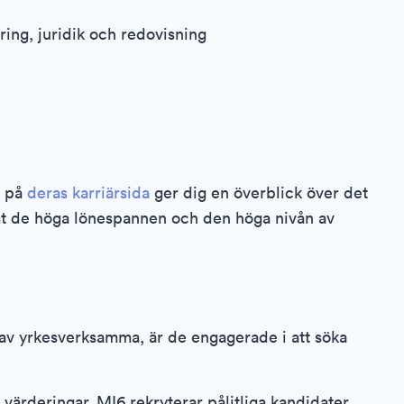
ring, juridik och redovisning
r på
deras karriärsida
ger dig en överblick över det
amt de höga lönespannen och den höga nivån av
av yrkesverksamma, är de engagerade i att söka
 värderingar. MI6 rekryterar pålitliga kandidater