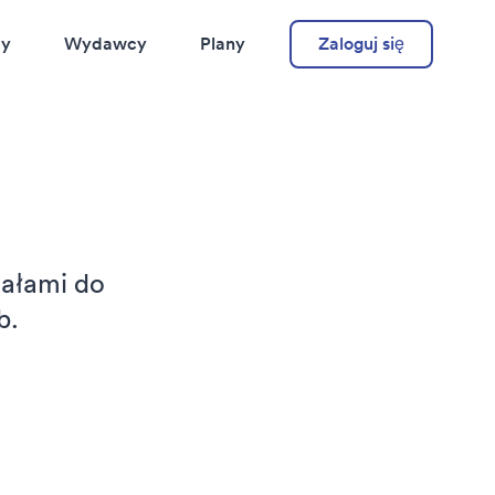
cy
Wydawcy
Plany
Zaloguj się
iałami do
b.