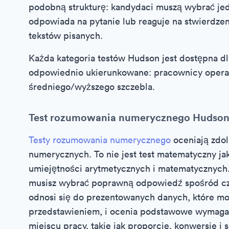
podobną strukturę: kandydaci muszą wybrać jedn
odpowiada na pytanie lub reaguje na stwierdzen
tekstów pisanych.
Każda kategoria testów Hudson jest dostępna d
odpowiednio ukierunkowane: pracownicy opera
średniego/wyższego szczebla.
Test rozumowania numerycznego Hudso
Testy rozumowania numerycznego
oceniają zdol
numerycznych. To nie jest test matematyczny j
umiejętności arytmetycznych i matematycznych
musisz wybrać poprawną odpowiedź spośród czt
odnosi się do prezentowanych danych, które mo
przedstawieniem, i ocenia podstawowe wymagani
miejscu pracy, takie jak proporcje, konwersje i