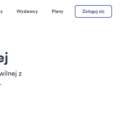
cy
Wydawcy
Plany
Zaloguj się
ej
wilnej z
.