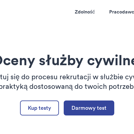
Zdolność
Pracodaw
ceny służby cywiln
uj się do procesu rekrutacji w służbie cy
praktyką dostosowaną do twoich potrzeb
Kup testy
Darmowy test