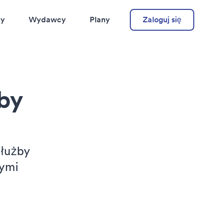
cy
Wydawcy
Plany
Zaloguj się
by
Służby
nymi