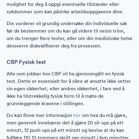
mulighet for deg å oppgi eventuelle tilstander eller
sykdommer som kan påvirke arbeidsoppgavene dine.
Din vurderer vil grundig undersøke din individuelle sak
før de bestemmer om du kan gå videre til neste trinn,
om du trenger flere tester, eller om din medisinske helse
dessverre diskvalifiserer deg fra prosessen.
CBP Fysisk test
Alle som jobber hos CBP vil ha gjennomgått en fysisk
test. Dette er essensielt for å sikre at ansatte ikke setter
sin egen sikkerhet, eller andres sikkerhet, i fare ved å
ikke ha tilstrekkelig fysisk form til å møte de
grunnleggende kravene i stillingen.
Du kan finne mer informasjon
her
om hva du må gjøre,
men generelt innebærer det å gjøre 20 sit-ups på ett
minutt, 12 push-ups på ett minutt og bevise at du kan
fullføre 110 12-tommers skritt per minutt i fem minutter.