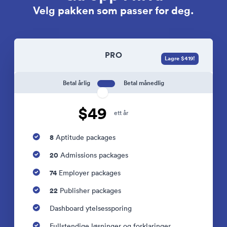
Velg pakken som passer for deg.
PRO
Lagre $419!
Betal årlig
Betal månedlig
$49
ett år
8
Aptitude packages
20
Admissions packages
74
Employer packages
22
Publisher packages
Dashboard ytelsessporing
Fullstendige løsninger og forklaringer