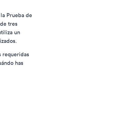
 la Prueba de
de tres
tiliza un
izados.
s requeridas
uándo has