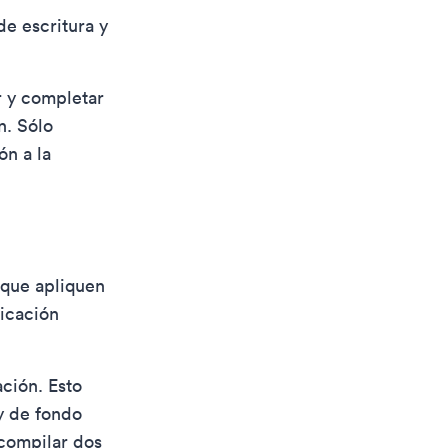
de escritura y
r y completar
n. Sólo
ón a la
 que apliquen
icación
ación. Esto
y de fondo
 compilar dos