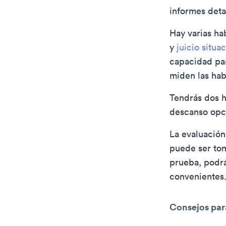
informes deta
Hay varias ha
y
juicio situa
capacidad par
miden las habi
Tendrás dos h
descanso opci
La evaluación
puede ser tom
prueba, podrá
convenientes
Consejos para