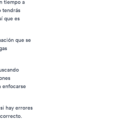
n tiempo a
o tendrás
sí que es
rmación que se
gas
buscando
iones
 enfocarse
si hay errores
 correcto.