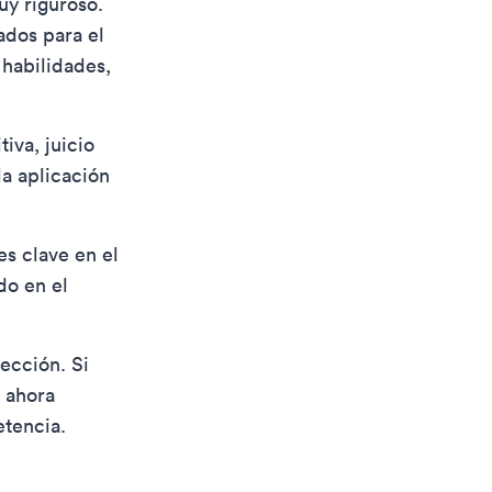
uy riguroso.
ados para el
 habilidades,
iva, juicio
la aplicación
s clave en el
do en el
ección. Si
o ahora
etencia.