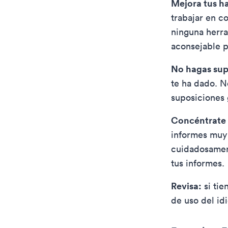
Mejora tus ha
trabajar en c
ninguna herra
aconsejable p
No hagas sup
te ha dado. N
suposiciones 
Concéntrate e
informes muy 
cuidadosamen
tus informes.
Revisa:
si tie
de uso del id