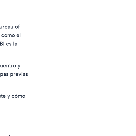
ureau of
o como el
BI es la
uentro y
apas previas
iste y cómo