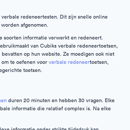
erbale redeneertesten. Dit zijn snelle online
en worden afgenomen.
 soorten informatie verwerkt en redeneert.
bruikmaakt van Cubiks verbale redeneertoetsen,
en bevatten op hun website. Ze moedigen ook niet
te om te oefenen voor
verbale redeneer
toetsen,
egerichte toetsen.
sen
duren 20 minuten en hebben 30 vragen. Elke
bale informatie die relatief complex is. Na elke
xe informatie onder strikte tijdsdruk kan