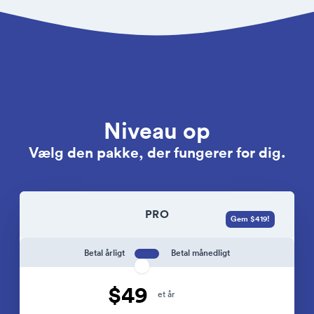
Niveau op
Vælg den pakke, der fungerer for dig.
PRO
Gem $419!
Betal årligt
Betal månedligt
$49
et år