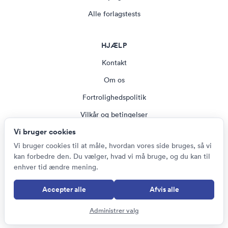
Alle forlagstests
HJÆLP
Kontakt
Om os
Fortrolighedspolitik
Vilkår og betingelser
Vi bruger cookies
Magasin
Vi bruger cookies til at måle, hvordan vores side bruges, så vi
Cookie-indstillinger
kan forbedre den. Du vælger, hvad vi må bruge, og du kan til
enhver tid ændre mening.
Accepter alle
Afvis alle
© Psychometric Tests 2026
Deense
Administrer valg