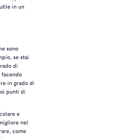
tile in un
che sono
pio, se stai
grado di
ai facendo
re in grado di
oi punti di
colare e
migliore nel
orare, come