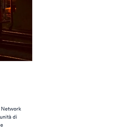
e
er Network
unità di
ue