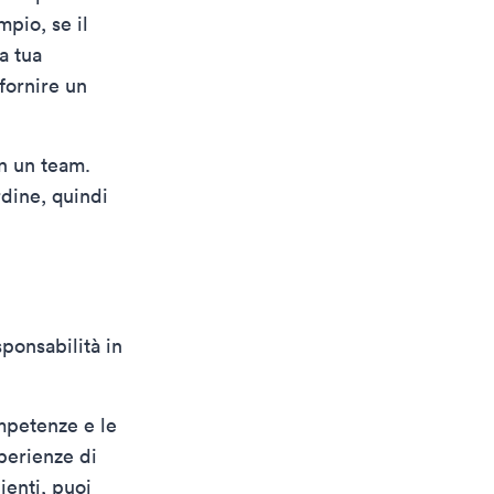
pio, se il
a tua
 fornire un
in un team.
rdine, quindi
sponsabilità in
ompetenze e le
perienze di
ienti, puoi