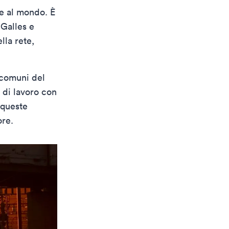
ie al mondo. È
 Galles e
lla rete,
 comuni del
 di lavoro con
 queste
ore.