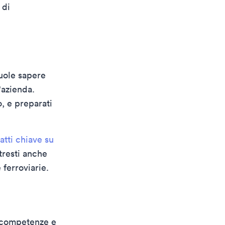
 di
vuole sapere
'azienda.
, e preparati
fatti chiave su
tresti anche
 ferroviarie.
 competenze e