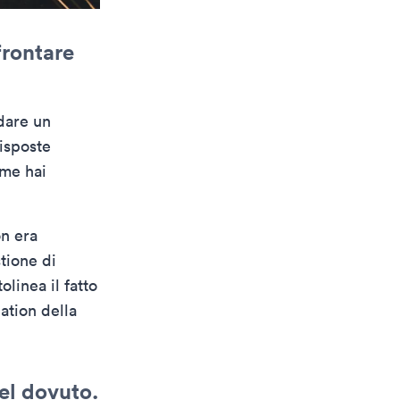
frontare
dare un
risposte
me hai
on era
tione di
olinea il fatto
ation della
el dovuto.