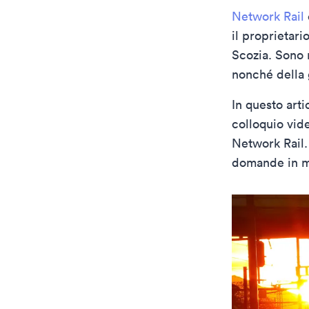
Network Rail
il proprietari
Scozia. Sono 
nonché della 
In questo art
colloquio vid
Network Rail.
domande in mo