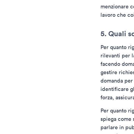
menzionare com
lavoro che coi
5. Quali s
Per quanto rig
rilevanti per
facendo doman
gestire richie
domanda per u
identificare g
forza, assicura
Per quanto ri
spiega come s
parlare in pu