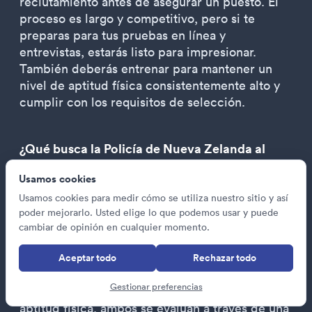
reclutamiento antes de asegurar un puesto. El
proceso es largo y competitivo, pero si te
preparas para tus pruebas en línea y
entrevistas, estarás listo para impresionar.
También deberás entrenar para mantener un
nivel de aptitud física consistentemente alto y
cumplir con los requisitos de selección.
¿Qué busca la Policía de Nueva Zelanda al
contratar?
Usamos cookies
La Policía de Nueva Zelanda busca reclutas que
Usamos cookies para medir cómo se utiliza nuestro sitio y así
posean sus seis
valores fundamentales
y sean
poder mejorarlo. Usted elige lo que podemos usar y puede
profesionales, respetuosos, empáticos, trabajen
cambiar de opinión en cualquier momento.
con integridad, valoren la diversidad y estén
comprometidos con Māori y el Tratado. Los
Aceptar todo
Rechazar todo
aspirantes también deben mostrar un buen
Gestionar preferencias
nivel de aptitud mental y tener un alto nivel de
aptitud física, ambos se evalúan a través de una